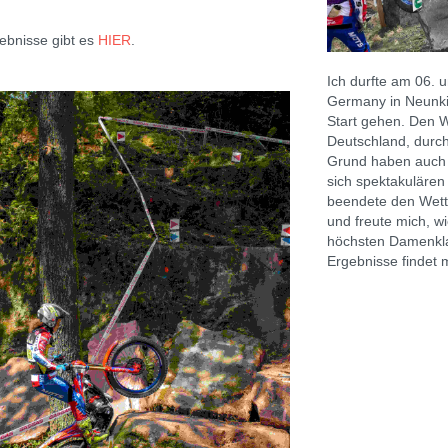
ebnisse gibt es
HIER
.
Ich durfte am 06. u
Germany in Neunki
Start gehen. Den W
Deutschland, durc
Grund haben auch 
sich spektakulären
beendete den Wett
und freute mich, wi
höchsten Damenkla
Ergebnisse findet