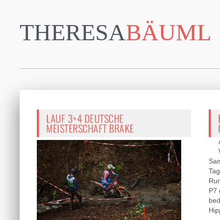
THERESA
BÄUML
LAUF 3+4 DEUTSCHE
MEISTERSCHAFT BRAKE
Sam
Tag
Run
P7 
bed
Hip