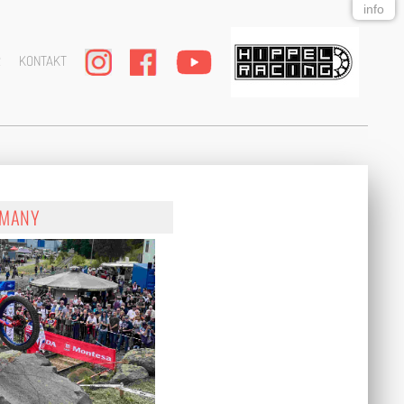
info
R
KONTAKT
RMANY