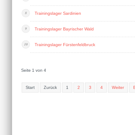
Trainingslager Sardinien
Trainingslager Bayrischer Wald
Trainingslager Fürstenfeldbruck
Seite 1 von 4
Start
Zurück
1
2
3
4
Weiter