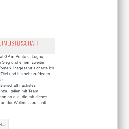
LTMEISTERSCHAFT
ial GP in Ponte di Legno,
em Sieg und einem zweiten
2Women. Insgesamt sicherte ich
Titel und bin sehr zufrieden.
die
sterschaft nächstes
za, Italien mit Team
nn an alle, die mir dieses
 an der Weltmeisterschaft
...